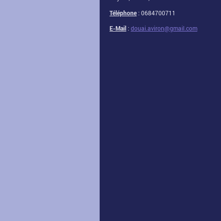
Téléphone
: 0684700711
E-Mail
:
douai.aviron@gmail.com