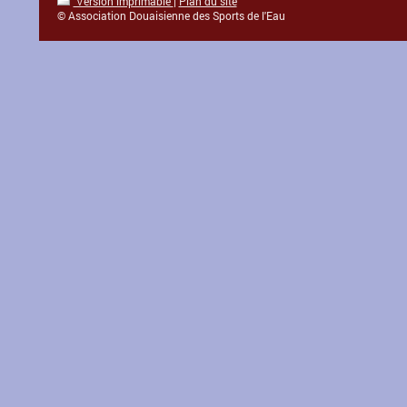
Version imprimable
|
Plan du site
© Association Douaisienne des Sports de l'Eau